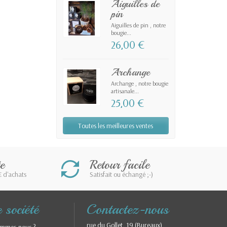
Aiguilles de
pin
Aiguilles de pin , notre
bougie...
26,00 €
Archange
Archange , notre bougie
artisanale...
25,00 €
Toutes les meilleures ventes
e
Retour facile
€ d'achats
Satisfait ou échangé ;-)
 société
Contactez-nous
rue du Gollet, 19 (Bureaux)
ommes-nous ?