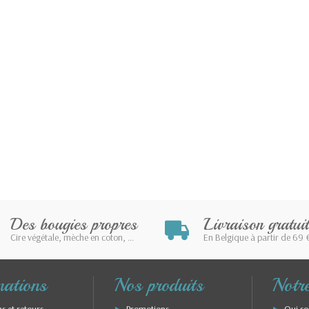
Des bougies propres
Livraison gratuit
Cire végétale, mèche en coton, ...
En Belgique à partir de 69 
mations
Nos produits
Notre
ns et retours
Promotions
Qui s